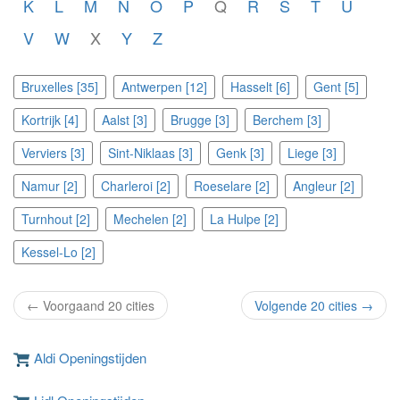
K
L
M
N
O
P
Q
R
S
T
U
V
W
X
Y
Z
Bruxelles [35]
Antwerpen [12]
Hasselt [6]
Gent [5]
Kortrijk [4]
Aalst [3]
Brugge [3]
Berchem [3]
Verviers [3]
Sint-Niklaas [3]
Genk [3]
Liege [3]
Namur [2]
Charleroi [2]
Roeselare [2]
Angleur [2]
Turnhout [2]
Mechelen [2]
La Hulpe [2]
Kessel-Lo [2]
← Voorgaand 20 cities
Volgende 20 cities →
Aldi Openingstijden