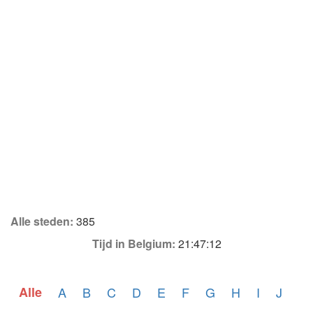
Alle steden:
385
Tijd in Belgium:
21:47:12
Alle
A
B
C
D
E
F
G
H
I
J